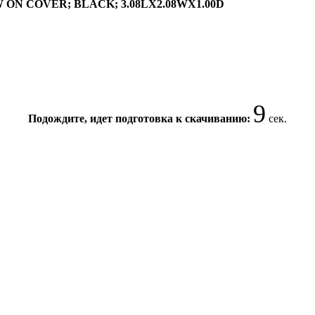
 ON COVER; BLACK; 3.08LX2.08WX1.00D
9
Подождите, идет подготовка к скачиванию:
сек.