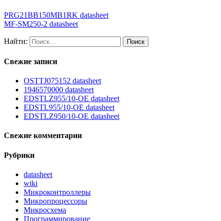
PRG21BB150MB1RK datasheet
MF-SM250-2 datasheet
Найти:
Свежие записи
OSTTJ075152 datasheet
1946570000 datasheet
EDSTLZ955/10-OE datasheet
EDSTL955/10-OE datasheet
EDSTLZ950/10-OE datasheet
Свежие комментарии
Рубрики
datasheet
wiki
Микроконтроллеры
Микропроцессоры
Микросхема
Программирование