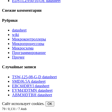
EDSTLZ950/10-OE datasheet
Свежие комментарии
Рубрики
datasheet
wiki
Микроконтроллеры
Микропроцессоры
Микросхема
Программирование
Прочее
Случайные записи
TSW-125-08-G-D datasheet
SMDJ6.5A datasheet
EBC60DRYI datasheet
EYM43DTMN datasheet
ABM30DTBH datasheet
Сайт использует cookies.
OK
79 / 0,131 / 7.4mb