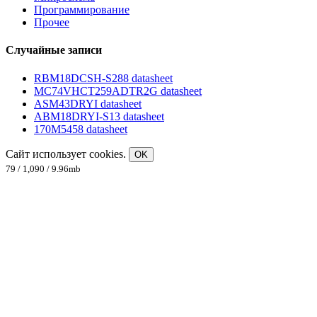
Программирование
Прочее
Случайные записи
RBM18DCSH-S288 datasheet
MC74VHCT259ADTR2G datasheet
ASM43DRYI datasheet
ABM18DRYI-S13 datasheet
170M5458 datasheet
Сайт использует cookies.
OK
79 / 1,090 / 9.96mb