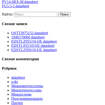
PV14-6RX-M datasheet
FG5.5-5 datasheet
Найти:
Свежие записи
OSTTJ075152 datasheet
1946570000 datasheet
EDSTLZ955/10-OE datasheet
EDSTL955/10-OE datasheet
EDSTLZ950/10-OE datasheet
Свежие комментарии
Рубрики
datasheet
wiki
Микроконтроллеры
Микропроцессоры
Микросхема
Программирование
Прочее