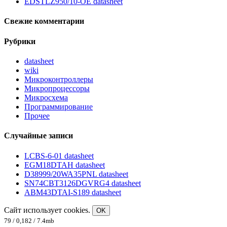
EDSTLZ950/10-OE datasheet
Свежие комментарии
Рубрики
datasheet
wiki
Микроконтроллеры
Микропроцессоры
Микросхема
Программирование
Прочее
Случайные записи
LCBS-6-01 datasheet
EGM18DTAH datasheet
D38999/20WA35PNL datasheet
SN74CBT3126DGVRG4 datasheet
ABM43DTAI-S189 datasheet
Сайт использует cookies.
OK
79 / 0,182 / 7.4mb