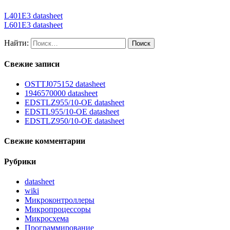
L401E3 datasheet
L601E3 datasheet
Найти:
Свежие записи
OSTTJ075152 datasheet
1946570000 datasheet
EDSTLZ955/10-OE datasheet
EDSTL955/10-OE datasheet
EDSTLZ950/10-OE datasheet
Свежие комментарии
Рубрики
datasheet
wiki
Микроконтроллеры
Микропроцессоры
Микросхема
Программирование