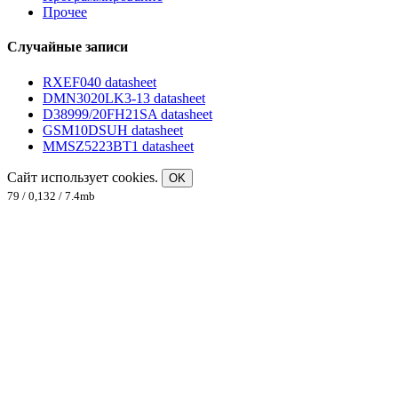
Прочее
Случайные записи
RXEF040 datasheet
DMN3020LK3-13 datasheet
D38999/20FH21SA datasheet
GSM10DSUH datasheet
MMSZ5223BT1 datasheet
Сайт использует cookies.
OK
79 / 0,132 / 7.4mb