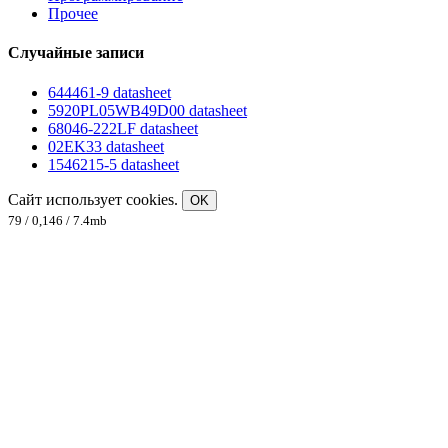
Прочее
Случайные записи
644461-9 datasheet
5920PL05WB49D00 datasheet
68046-222LF datasheet
02EK33 datasheet
1546215-5 datasheet
Сайт использует cookies.
OK
79 / 0,146 / 7.4mb