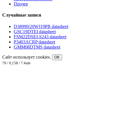
Прочее
Случайные записи
D38999/20WJ19PB datasheet
GSC19DTEI datasheet
FSM22DSEI-S243 datasheet
P3403ACRP datasheet
GMM08DTMS datasheet
Сайт использует cookies.
OK
79 / 0,158 / 7.4mb