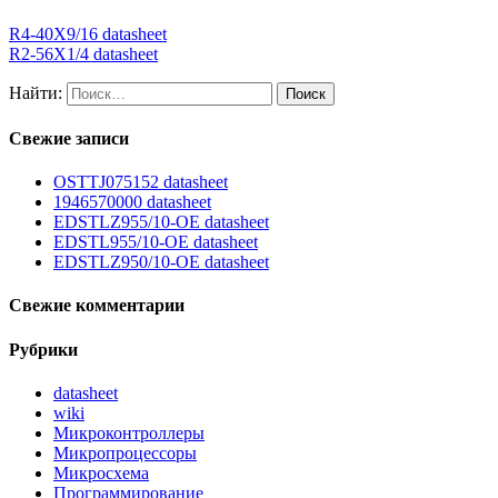
R4-40X9/16 datasheet
R2-56X1/4 datasheet
Найти:
Свежие записи
OSTTJ075152 datasheet
1946570000 datasheet
EDSTLZ955/10-OE datasheet
EDSTL955/10-OE datasheet
EDSTLZ950/10-OE datasheet
Свежие комментарии
Рубрики
datasheet
wiki
Микроконтроллеры
Микропроцессоры
Микросхема
Программирование