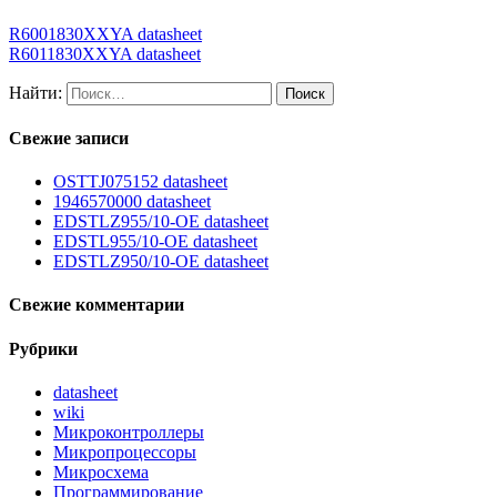
R6001830XXYA datasheet
R6011830XXYA datasheet
Найти:
Свежие записи
OSTTJ075152 datasheet
1946570000 datasheet
EDSTLZ955/10-OE datasheet
EDSTL955/10-OE datasheet
EDSTLZ950/10-OE datasheet
Свежие комментарии
Рубрики
datasheet
wiki
Микроконтроллеры
Микропроцессоры
Микросхема
Программирование