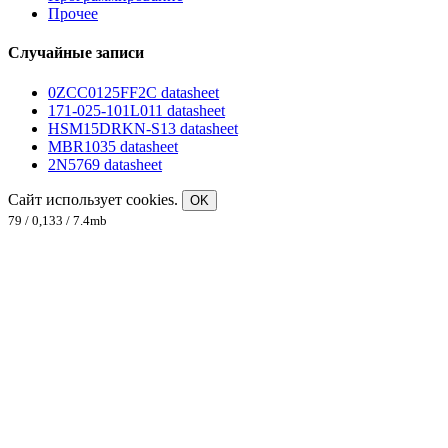
Прочее
Случайные записи
0ZCC0125FF2C datasheet
171-025-101L011 datasheet
HSM15DRKN-S13 datasheet
MBR1035 datasheet
2N5769 datasheet
Сайт использует cookies.
OK
79 / 0,133 / 7.4mb