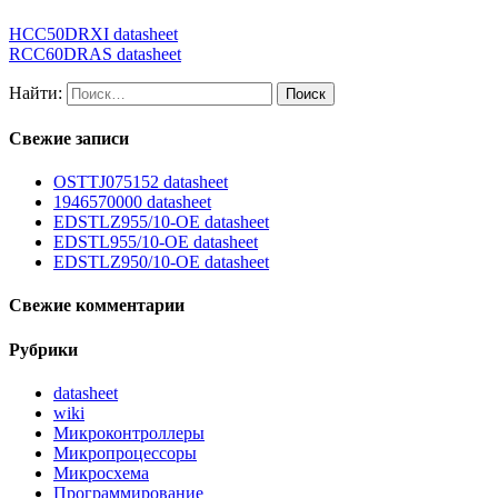
HCC50DRXI datasheet
RCC60DRAS datasheet
Найти:
Свежие записи
OSTTJ075152 datasheet
1946570000 datasheet
EDSTLZ955/10-OE datasheet
EDSTL955/10-OE datasheet
EDSTLZ950/10-OE datasheet
Свежие комментарии
Рубрики
datasheet
wiki
Микроконтроллеры
Микропроцессоры
Микросхема
Программирование