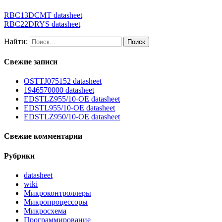
RBC13DCMT datasheet
RBC22DRYS datasheet
Найти:
Свежие записи
OSTTJ075152 datasheet
1946570000 datasheet
EDSTLZ955/10-OE datasheet
EDSTL955/10-OE datasheet
EDSTLZ950/10-OE datasheet
Свежие комментарии
Рубрики
datasheet
wiki
Микроконтроллеры
Микропроцессоры
Микросхема
Программирование