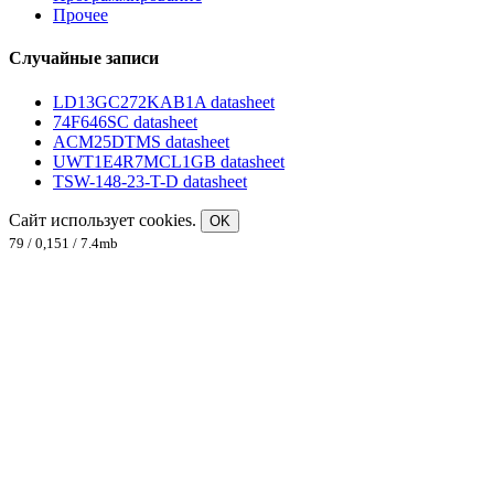
Прочее
Случайные записи
LD13GC272KAB1A datasheet
74F646SC datasheet
ACM25DTMS datasheet
UWT1E4R7MCL1GB datasheet
TSW-148-23-T-D datasheet
Сайт использует cookies.
OK
79 / 0,151 / 7.4mb