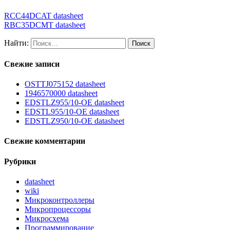
RCC44DCAT datasheet
RBC35DCMT datasheet
Найти:
Свежие записи
OSTTJ075152 datasheet
1946570000 datasheet
EDSTLZ955/10-OE datasheet
EDSTL955/10-OE datasheet
EDSTLZ950/10-OE datasheet
Свежие комментарии
Рубрики
datasheet
wiki
Микроконтроллеры
Микропроцессоры
Микросхема
Программирование