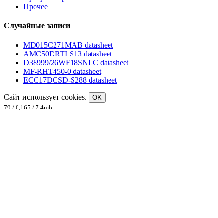
Прочее
Случайные записи
MD015C271MAB datasheet
AMC50DRTI-S13 datasheet
D38999/26WF18SNLC datasheet
MF-RHT450-0 datasheet
ECC17DCSD-S288 datasheet
Сайт использует cookies.
OK
79 / 0,165 / 7.4mb