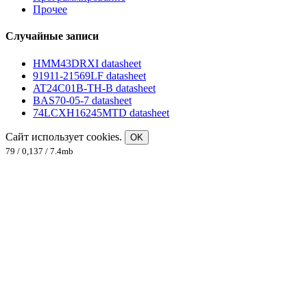
Прочее
Случайные записи
HMM43DRXI datasheet
91911-21569LF datasheet
AT24C01B-TH-B datasheet
BAS70-05-7 datasheet
74LCXH16245MTD datasheet
Сайт использует cookies.
OK
79 / 0,137 / 7.4mb