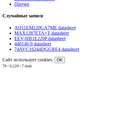
Прочее
Случайные записи
AQ11EM120GA7ME datasheet
MAX1287ETA+T datasheet
EEV-HB1E220P datasheet
440146-9 datasheet
74AVC16244DGGRE4 datasheet
Сайт использует cookies.
OK
79 / 0,229 / 7.4mb