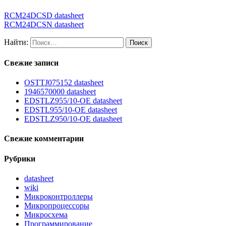
RCM24DCSD datasheet
RCM24DCSN datasheet
Найти:
Свежие записи
OSTTJ075152 datasheet
1946570000 datasheet
EDSTLZ955/10-OE datasheet
EDSTL955/10-OE datasheet
EDSTLZ950/10-OE datasheet
Свежие комментарии
Рубрики
datasheet
wiki
Микроконтроллеры
Микропроцессоры
Микросхема
Программирование