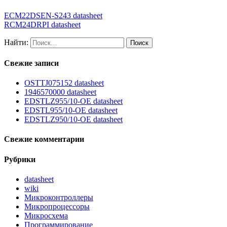
ECM22DSEN-S243 datasheet
RCM24DRPI datasheet
Найти:
Свежие записи
OSTTJ075152 datasheet
1946570000 datasheet
EDSTLZ955/10-OE datasheet
EDSTL955/10-OE datasheet
EDSTLZ950/10-OE datasheet
Свежие комментарии
Рубрики
datasheet
wiki
Микроконтроллеры
Микропроцессоры
Микросхема
Программирование