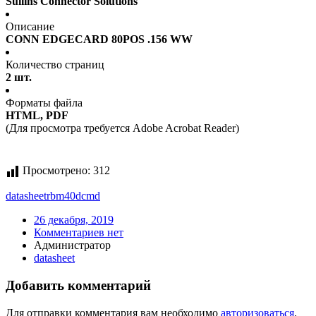
Sullins Connector Solutions
Описание
CONN EDGECARD 80POS .156 WW
Количество страниц
2 шт.
Форматы файла
HTML, PDF
(Для просмотра требуется Adobe Acrobat Reader)
Просмотрено:
312
datasheet
rbm40dcmd
26 декабря, 2019
Комментариев нет
Администратор
datasheet
Добавить комментарий
Для отправки комментария вам необходимо
авторизоваться
.