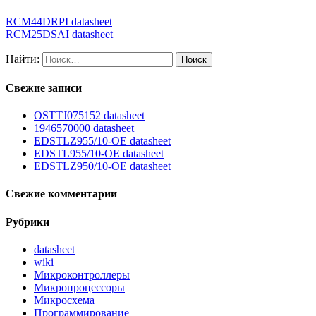
RCM44DRPI datasheet
RCM25DSAI datasheet
Найти:
Свежие записи
OSTTJ075152 datasheet
1946570000 datasheet
EDSTLZ955/10-OE datasheet
EDSTL955/10-OE datasheet
EDSTLZ950/10-OE datasheet
Свежие комментарии
Рубрики
datasheet
wiki
Микроконтроллеры
Микропроцессоры
Микросхема
Программирование