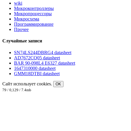
wiki
Микроконтроллеры
Микропроцессоры
Микросхема
Программирование
Прочее
Случайные записи
SN74LS244DBRG4 datasheet
AD7672CQ05 datasheet
BAR 90-098L4 E6327 datasheet
1647310000 datasheet
GMM18DTBI datasheet
Сайт использует cookies.
OK
79 / 0,129 / 7.4mb