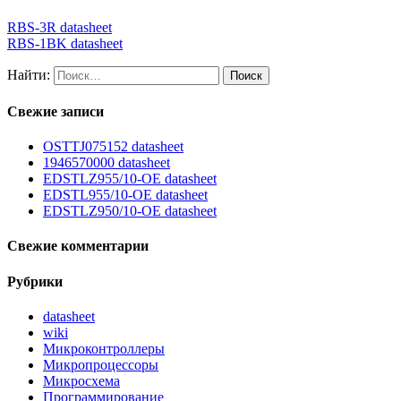
RBS-3R datasheet
RBS-1BK datasheet
Найти:
Свежие записи
OSTTJ075152 datasheet
1946570000 datasheet
EDSTLZ955/10-OE datasheet
EDSTL955/10-OE datasheet
EDSTLZ950/10-OE datasheet
Свежие комментарии
Рубрики
datasheet
wiki
Микроконтроллеры
Микропроцессоры
Микросхема
Программирование