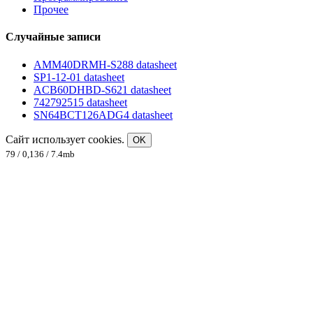
Прочее
Случайные записи
AMM40DRMH-S288 datasheet
SP1-12-01 datasheet
ACB60DHBD-S621 datasheet
742792515 datasheet
SN64BCT126ADG4 datasheet
Сайт использует cookies.
OK
79 / 0,136 / 7.4mb