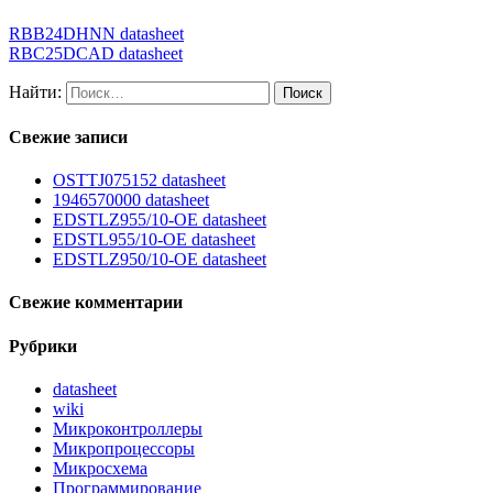
RBB24DHNN datasheet
RBC25DCAD datasheet
Найти:
Свежие записи
OSTTJ075152 datasheet
1946570000 datasheet
EDSTLZ955/10-OE datasheet
EDSTL955/10-OE datasheet
EDSTLZ950/10-OE datasheet
Свежие комментарии
Рубрики
datasheet
wiki
Микроконтроллеры
Микропроцессоры
Микросхема
Программирование