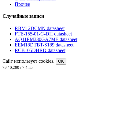
Прочее
Случайные записи
RBM12DCMN datasheet
FTE-155-01-G-DH datasheet
AQ11EM330GA7ME datasheet
EEM18DTBT-S189 datasheet
RCB105DHRD datasheet
Сайт использует cookies.
OK
79 / 0,200 / 7.4mb