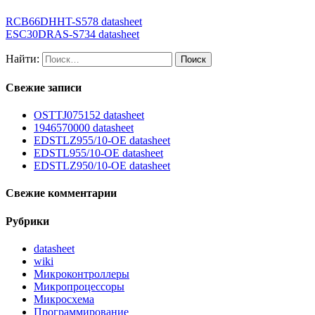
RCB66DHHT-S578 datasheet
ESC30DRAS-S734 datasheet
Найти:
Свежие записи
OSTTJ075152 datasheet
1946570000 datasheet
EDSTLZ955/10-OE datasheet
EDSTL955/10-OE datasheet
EDSTLZ950/10-OE datasheet
Свежие комментарии
Рубрики
datasheet
wiki
Микроконтроллеры
Микропроцессоры
Микросхема
Программирование