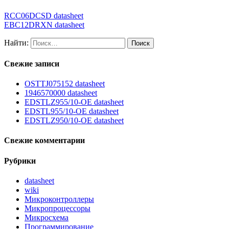
RCC06DCSD datasheet
EBC12DRXN datasheet
Найти:
Свежие записи
OSTTJ075152 datasheet
1946570000 datasheet
EDSTLZ955/10-OE datasheet
EDSTL955/10-OE datasheet
EDSTLZ950/10-OE datasheet
Свежие комментарии
Рубрики
datasheet
wiki
Микроконтроллеры
Микропроцессоры
Микросхема
Программирование