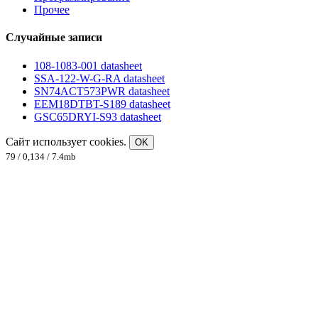
Прочее
Случайные записи
108-1083-001 datasheet
SSA-122-W-G-RA datasheet
SN74ACT573PWR datasheet
EEM18DTBT-S189 datasheet
GSC65DRYI-S93 datasheet
Сайт использует cookies.
OK
79 / 0,134 / 7.4mb