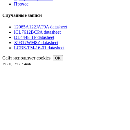
Прочее
Случайные записи
12065A122JAT9A datasheet
ICL7612BCPA datasheet
DL4448-TP datasheet
X9317WM8Z datasheet
LCBS-TM-16-01 datasheet
Сайт использует cookies.
OK
79 / 0,175 / 7.4mb