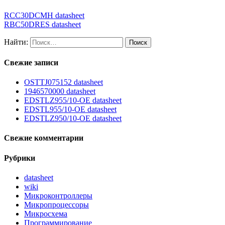
RCC30DCMH datasheet
RBC50DRES datasheet
Найти:
Свежие записи
OSTTJ075152 datasheet
1946570000 datasheet
EDSTLZ955/10-OE datasheet
EDSTL955/10-OE datasheet
EDSTLZ950/10-OE datasheet
Свежие комментарии
Рубрики
datasheet
wiki
Микроконтроллеры
Микропроцессоры
Микросхема
Программирование