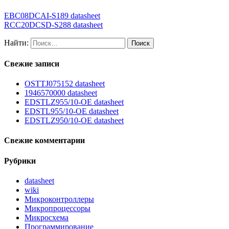
EBC08DCAI-S189 datasheet
RCC20DCSD-S288 datasheet
Найти:
Свежие записи
OSTTJ075152 datasheet
1946570000 datasheet
EDSTLZ955/10-OE datasheet
EDSTL955/10-OE datasheet
EDSTLZ950/10-OE datasheet
Свежие комментарии
Рубрики
datasheet
wiki
Микроконтроллеры
Микропроцессоры
Микросхема
Программирование