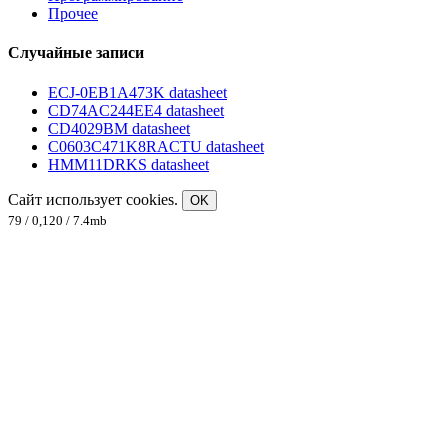
Прочее
Случайные записи
ECJ-0EB1A473K datasheet
CD74AC244EE4 datasheet
CD4029BM datasheet
C0603C471K8RACTU datasheet
HMM11DRKS datasheet
Сайт использует cookies.
OK
79 / 0,120 / 7.4mb