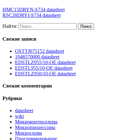
HMC15DRYN-S734 datasheet
RSC20DRYI-S734 datasheet
Найти:
Свежие записи
OSTTJ075152 datasheet
1946570000 datasheet
EDSTLZ955/10-OE datasheet
EDSTL955/10-OE datasheet
EDSTLZ950/10-OE datasheet
Свежие комментарии
Рубрики
datasheet
wiki
Микроконтроллеры
Микропроцессоры
Микросхема
Программирование