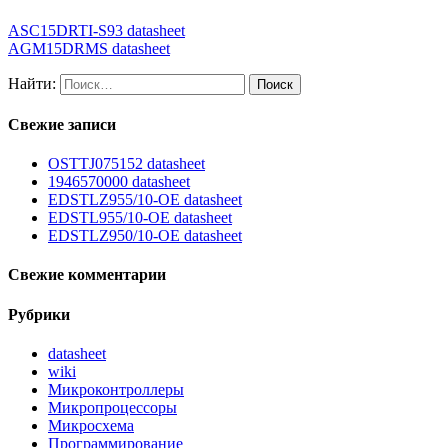
ASC15DRTI-S93 datasheet
AGM15DRMS datasheet
Найти:
Свежие записи
OSTTJ075152 datasheet
1946570000 datasheet
EDSTLZ955/10-OE datasheet
EDSTL955/10-OE datasheet
EDSTLZ950/10-OE datasheet
Свежие комментарии
Рубрики
datasheet
wiki
Микроконтроллеры
Микропроцессоры
Микросхема
Программирование