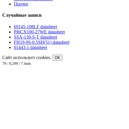
Прочее
Случайные записи
69145-108LF datasheet
PI6CX100-27WE datasheet
SSA-130-S-T datasheet
FH19-9S-0.5SH(51) datasheet
61443-1 datasheet
Сайт использует cookies.
OK
79 / 0,299 / 7.4mb