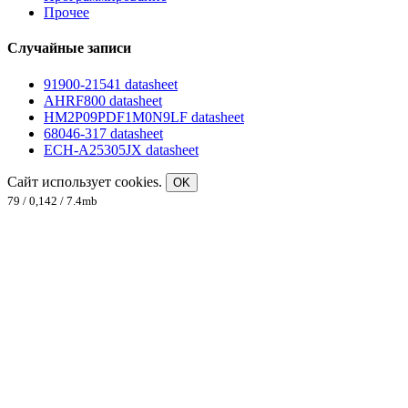
Прочее
Случайные записи
91900-21541 datasheet
AHRF800 datasheet
HM2P09PDF1M0N9LF datasheet
68046-317 datasheet
ECH-A25305JX datasheet
Сайт использует cookies.
OK
79 / 0,142 / 7.4mb