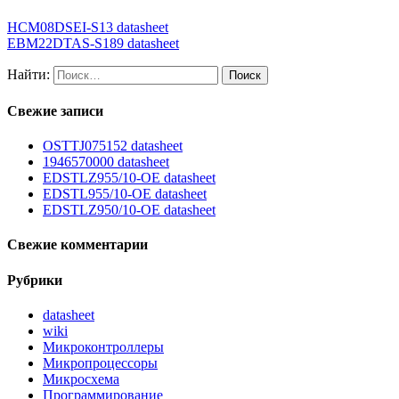
HCM08DSEI-S13 datasheet
EBM22DTAS-S189 datasheet
Найти:
Свежие записи
OSTTJ075152 datasheet
1946570000 datasheet
EDSTLZ955/10-OE datasheet
EDSTL955/10-OE datasheet
EDSTLZ950/10-OE datasheet
Свежие комментарии
Рубрики
datasheet
wiki
Микроконтроллеры
Микропроцессоры
Микросхема
Программирование