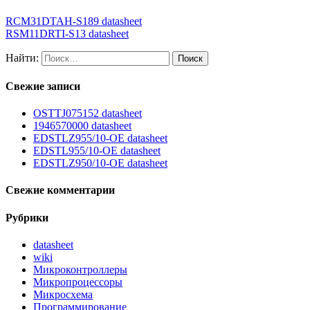
RCM31DTAH-S189 datasheet
RSM11DRTI-S13 datasheet
Найти:
Свежие записи
OSTTJ075152 datasheet
1946570000 datasheet
EDSTLZ955/10-OE datasheet
EDSTL955/10-OE datasheet
EDSTLZ950/10-OE datasheet
Свежие комментарии
Рубрики
datasheet
wiki
Микроконтроллеры
Микропроцессоры
Микросхема
Программирование