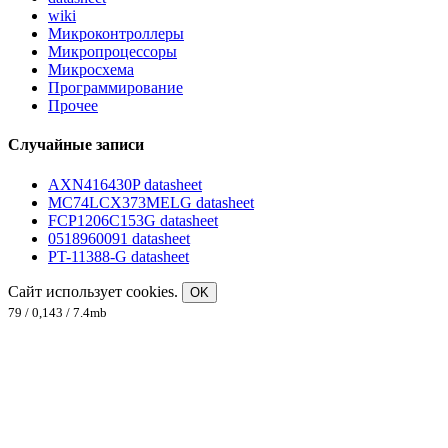
wiki
Микроконтроллеры
Микропроцессоры
Микросхема
Программирование
Прочее
Случайные записи
AXN416430P datasheet
MC74LCX373MELG datasheet
FCP1206C153G datasheet
0518960091 datasheet
PT-11388-G datasheet
Сайт использует cookies.
OK
79 / 0,143 / 7.4mb