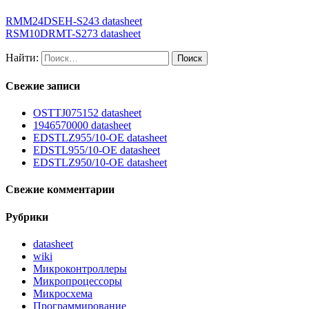
RMM24DSEH-S243 datasheet
RSM10DRMT-S273 datasheet
Найти:
Свежие записи
OSTTJ075152 datasheet
1946570000 datasheet
EDSTLZ955/10-OE datasheet
EDSTL955/10-OE datasheet
EDSTLZ950/10-OE datasheet
Свежие комментарии
Рубрики
datasheet
wiki
Микроконтроллеры
Микропроцессоры
Микросхема
Программирование