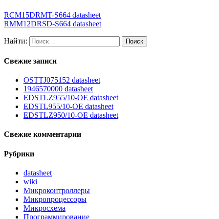
RCM15DRMT-S664 datasheet
RMM12DRSD-S664 datasheet
Найти:
Свежие записи
OSTTJ075152 datasheet
1946570000 datasheet
EDSTLZ955/10-OE datasheet
EDSTL955/10-OE datasheet
EDSTLZ950/10-OE datasheet
Свежие комментарии
Рубрики
datasheet
wiki
Микроконтроллеры
Микропроцессоры
Микросхема
Программирование