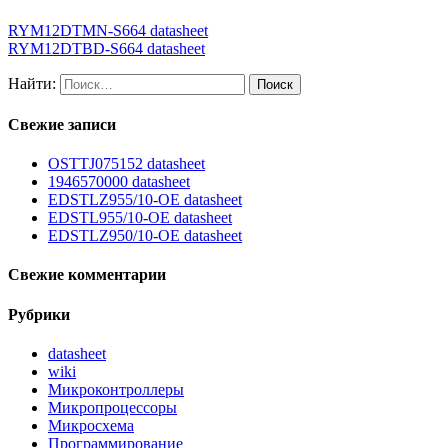
RYM12DTMN-S664 datasheet
RYM12DTBD-S664 datasheet
Найти:
Свежие записи
OSTTJ075152 datasheet
1946570000 datasheet
EDSTLZ955/10-OE datasheet
EDSTL955/10-OE datasheet
EDSTLZ950/10-OE datasheet
Свежие комментарии
Рубрики
datasheet
wiki
Микроконтроллеры
Микропроцессоры
Микросхема
Программирование