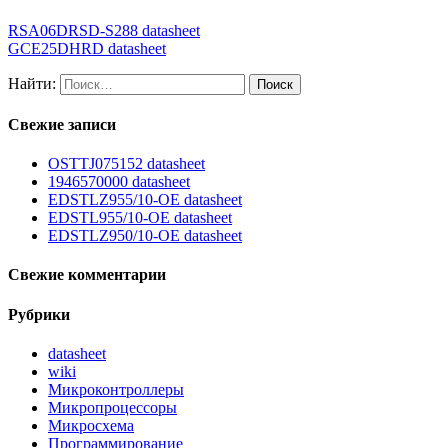
RSA06DRSD-S288 datasheet
GCE25DHRD datasheet
Найти:
Свежие записи
OSTTJ075152 datasheet
1946570000 datasheet
EDSTLZ955/10-OE datasheet
EDSTL955/10-OE datasheet
EDSTLZ950/10-OE datasheet
Свежие комментарии
Рубрики
datasheet
wiki
Микроконтроллеры
Микропроцессоры
Микросхема
Программирование