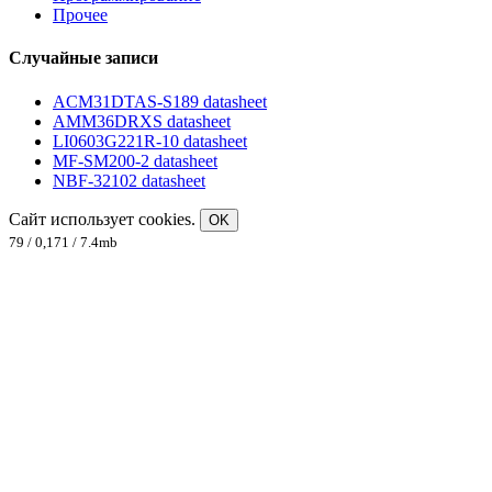
Прочее
Случайные записи
ACM31DTAS-S189 datasheet
AMM36DRXS datasheet
LI0603G221R-10 datasheet
MF-SM200-2 datasheet
NBF-32102 datasheet
Сайт использует cookies.
OK
79 / 0,171 / 7.4mb