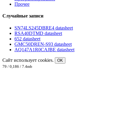
Прочее
Случайные записи
SN74LS245DBRE4 datasheet
RSA40DTMD datasheet
652 datasheet
GMC50DREN-S93 datasheet
AQ147A1R0CAJBE datasheet
Сайт использует cookies.
OK
79 / 0,186 / 7.4mb