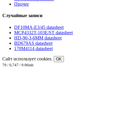
Прочее
Случайные записи
DF10MA-E3/45 datasheet
MCP4332T-103E/ST datasheet
HD-90-3-6MM datasheet
BD679AS datasheet
170M4114 datasheet
Сайт использует cookies.
OK
79 / 0,747 / 9.96mb